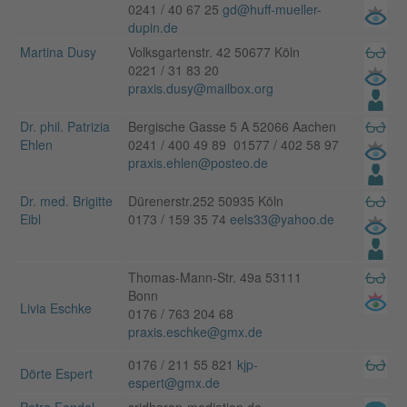
0241 / 40 67 25
gd@huff-mueller-
dupin.de
Martina Dusy
Volksgartenstr. 42 50677 Köln
0221 / 31 83 20
praxis.dusy@mailbox.org
Dr. phil. Patrizia
Bergische Gasse 5 A 52066 Aachen
Ehlen
0241 / 400 49 89 01577 / 402 58 97
praxis.ehlen@posteo.de
Dr. med. Brigitte
Dürenerstr.252 50935 Köln
Eibl
0173 / 159 35 74
eels33@yahoo.de
Thomas-Mann-Str. 49a 53111
Bonn
Livia Eschke
0176 / 763 204 68
praxis.eschke@gmx.de
0176 / 211 55 821
kjp-
Dörte Espert
espert@gmx.de
Petra Fendel-
sridharan-mediation.de