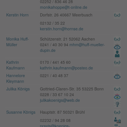
02252 / 836 46 28
monikahoppe@t-online.de
Kerstin Horn
Dorfstr. 26 40667 Meerbusch
02132 / 35 22
kerstin.horn@hornse.de
Monika Huff-
Schützenstr. 21 52062 Aachen
Müller
0241 / 40 30 94
mhm@huff-mueller-
dupin.de
Kathrin
0170 / 441 45 60
Kaufmann
kathrin.kaufmann@posteo.de
Hannelore
0221 / 40 48 37
Kleymann
Julika Königs
Gottried-Claren-Str. 35 53225 Bonn
0228 / 33 67 10 24
julikakoenigs@web.de
Susanne Königs
Hauptstr. 87 50321 Brühl
02232 / 94 28 08
praxis@koenigs-