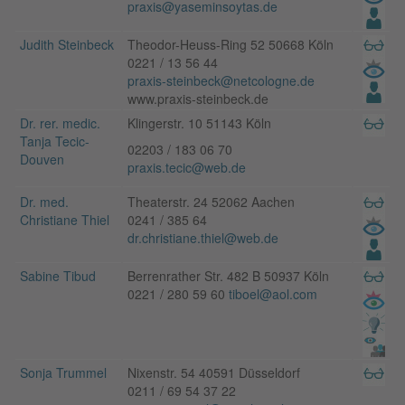
praxis@yaseminsoytas.de
Judith Steinbeck
Theodor-Heuss-Ring 52 50668 Köln
0221 / 13 56 44
praxis-steinbeck@netcologne.de
www.praxis-steinbeck.de
Dr. rer. medic.
Klingerstr. 10 51143 Köln
Tanja Tecic-
02203 / 183 06 70
Douven
praxis.tecic@web.de
Dr. med.
Theaterstr. 24 52062 Aachen
Christiane Thiel
0241 / 385 64
dr.christiane.thiel@web.de
Sabine Tibud
Berrenrather Str. 482 B 50937 Köln
0221 / 280 59 60
tiboel@aol.com
Sonja Trummel
Nixenstr. 54 40591 Düsseldorf
0211 / 69 54 37 22