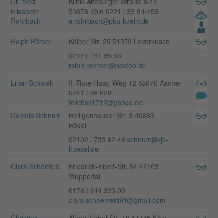
Dr. med.
Klinik Alteburger Straße 8-12
Elisabeth
50678 Köln 0221 / 33 94-153
Rohrbach
e.rohrbach@pka-koeln.de
Ralph Römer
Kölner Str. 25 51379 Leverkusen
02171 / 91 35 55
ralph.roemer@posteo.de
Lilian Schalek
II. Rote-Haag-Weg 12 52076 Aachen
0241 / 68 629
felicitas1712@yahoo.de
Daniela Schnurr
Heiligenhauser Str. 3 40883
Hösel
02102 / 739 82 46
schnurr@kjp-
hoesel.de
Clara Schönfeld
Friedrich-Ebert-Str. 84 42103
Wuppertal
0176 / 844 323 00
clara.schoenfeld91@gmail.com
Christine
Alfred-Nobel-Str. 10 51145 Köln