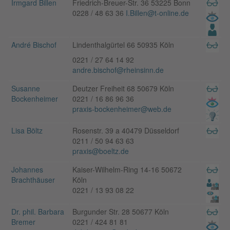
Irmgard Billen
Friedrich-Breuer-Str. 36 53225 Bonn
0228 / 48 63 36
I.Billen@t-online.de
André Bischof
Lindenthalgürtel 66 50935 Köln
0221 / 27 64 14 92
andre.bischof@rheinsinn.de
Susanne
Deutzer Freiheit 68 50679 Köln
Bockenheimer
0221 / 16 86 96 36
praxis-bockenheimer@web.de
Lisa Böltz
Rosenstr. 39 a 40479 Düsseldorf
0211 / 50 94 63 63
praxis@boeltz.de
Johannes
Kaiser-Wilhelm-Ring 14-16 50672
Brachthäuser
Köln
0221 / 13 93 08 22
Dr. phil. Barbara
Burgunder Str. 28 50677 Köln
Bremer
0221 / 424 81 81