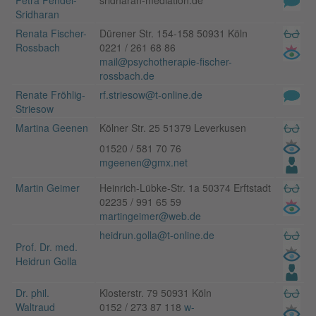
Sridharan
Renata Fischer-
Dürener Str. 154-158 50931 Köln
Rossbach
0221 / 261 68 86
mail@psychotherapie-fischer-
rossbach.de
Renate Fröhlig-
rf.striesow@t-online.de
Striesow
Martina Geenen
Kölner Str. 25 51379 Leverkusen
01520 / 581 70 76
mgeenen@gmx.net
Martin Geimer
Heinrich-Lübke-Str. 1a 50374 Erftstadt
02235 / 991 65 59
martingeimer@web.de
heidrun.golla@t-online.de
Prof. Dr. med.
Heidrun Golla
Dr. phil.
Klosterstr. 79 50931 Köln
Waltraud
0152 / 273 87 118
w-