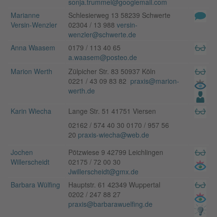
sonja.trummel@googlemail.com
Marianne
Schlesierweg 13 58239 Schwerte
Versin-Wenzler
02304 / 13 988
versin-
wenzler@schwerte.de
Anna Waasem
0179 / 113 40 65
a.waasem@posteo.de
Marion Werth
Zülpicher Str. 83 50937 Köln
0221 / 43 09 83 82
praxis@marion-
werth.de
Karin Wiecha
Lange Str. 51 41751 Viersen
02162 / 574 40 30 0170 / 957 56
20
praxis-wiecha@web.de
Jochen
Pötzwiese 9 42799 Leichlingen
Willerscheidt
02175 / 72 00 30
Jwillerscheidt@gmx.de
Barbara Wülfing
Hauptstr. 61 42349 Wuppertal
0202 / 247 88 27
praxis@barbarawuelfing.de