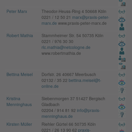
Peter Marx
Theodor-Heuss-Ring 4 50668 Köln
0221 / 12 50 21
marx@praxis-peter-
marx.de
www.praxis-peter-marx.de
Robert Mathia
Stammheimer Str. 54 50735 Köln
0221 / 976 30 30
rlc.mathia@netcologne.de
www.robertmathia.de
Bettina Meisel
Dorfstr. 26 40667 Meerbusch
02132 / 35 22
bettina.meisel@t-
online.de
Kristina
Siebenmorgen 37 51427 Bergisch
Menninghaus
Gladbach
02204 / 914 81 92
info@praxis-
menninghaus.de
Kirsten Müller
Riehler Gürtel 66 50735 Köln
0221 / 26 13 90 62
praxis-