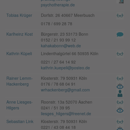
psychotherapie.de
Tobias Krüger
Dorfstr. 26 40667 Meerbusch
0178 / 699 28 78
Karlheinz Kost
Bürgerstr. 23 53173 Bonn
0152 / 21 93 99 12
kahakabonn@web.de
Kathrin Küpeli
Lindenthalgürtel 66 50935 Köln
0221 / 27 64 14 92
kathrin.kuepeli@posteo.de
Rainer Lemm-
Klosterstr. 79 50931 Köln
Hackenberg
0176 / 78 68 04 91
wrhackenberg@gmail.com
Anne Liesges-
Roonstr. 13a 52070 Aachen
Hilgers
0241 / 51 39 95
liesges_hilgers@freenet.de
Sebastian Link
Klosterstr. 79 50931 Köln
0221 / 43 08 44 18