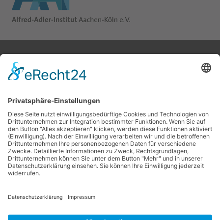
ALFRED-ADLER-INSTITUT AACHEN-KÖLN e.V.
Konrad-Adenauer-Ufer 33
50668 Köln
KONTAKT
Tel. 0221/430 10 44
Fax 0221/943 97 86
info@aai-aachen-koeln.de
SPRECHSTUNDEN
Geschäftsstelle
dienstags und donnerstags
10:00 bis 12:00 Uhr