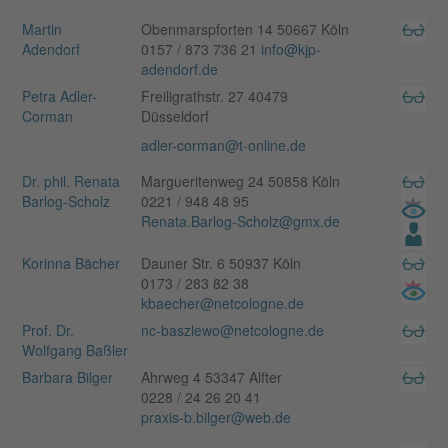
Martin
Obenmarspforten 14 50667 Köln
Adendorf
0157 / 873 736 21
info@kjp-
adendorf.de
Petra Adler-
Freiligrathstr. 27 40479
Corman
Düsseldorf
adler-corman@t-online.de
Dr. phil. Renata
Margueritenweg 24 50858 Köln
Barlog-Scholz
0221 / 948 48 95
Renata.Barlog-Scholz@gmx.de
Korinna Bächer
Dauner Str. 6 50937 Köln
0173 / 283 82 38
kbaecher@netcologne.de
Prof. Dr.
nc-baszlewo@netcologne.de
Wolfgang Baßler
Barbara Bilger
Ahrweg 4 53347 Alfter
0228 / 24 26 20 41
praxis-b.bilger@web.de