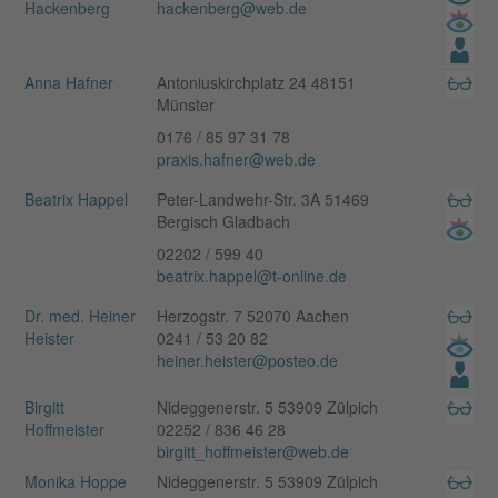
Hackenberg
hackenberg@web.de
Anna Hafner
Antoniuskirchplatz 24 48151
Münster
0176 / 85 97 31 78
praxis.hafner@web.de
Beatrix Happel
Peter-Landwehr-Str. 3A 51469
Bergisch Gladbach
02202 / 599 40
beatrix.happel@t-online.de
Dr. med. Heiner
Herzogstr. 7 52070 Aachen
Heister
0241 / 53 20 82
heiner.heister@posteo.de
Birgitt
Nideggenerstr. 5 53909 Zülpich
Hoffmeister
02252 / 836 46 28
birgitt_hoffmeister@web.de
Monika Hoppe
Nideggenerstr. 5 53909 Zülpich