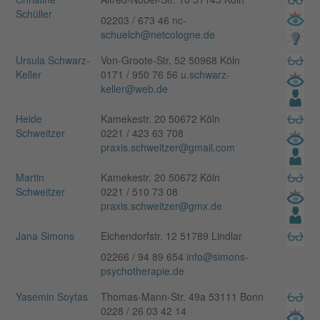
Schüller
02203 / 673 46
nc-
schuelch@netcologne.de
Ursula Schwarz-
Von-Groote-Str. 52 50968 Köln
Keller
0171 / 950 76 56
u.schwarz-
keller@web.de
Heide
Kamekestr. 20 50672 Köln
Schweitzer
0221 / 423 63 708
praxis.schweitzer@gmail.com
Martin
Kamekestr. 20 50672 Köln
Schweitzer
0221 / 510 73 08
praxis.schweitzer@gmx.de
Jana Simons
Eichendorfstr. 12 51789 Lindlar
02266 / 94 89 654
info@simons-
psychotherapie.de
Yasemin Soytas
Thomas-Mann-Str. 49a 53111 Bonn
0228 / 26 03 42 14