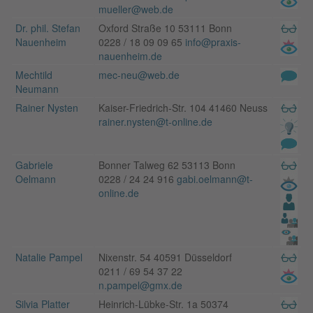
mueller@web.de
Dr. phil. Stefan
Oxford Straße 10 53111 Bonn
Nauenheim
0228 / 18 09 09 65
info@praxis-
nauenheim.de
Mechtild
mec-neu@web.de
Neumann
Rainer Nysten
Kaiser-Friedrich-Str. 104 41460 Neuss
rainer.nysten@t-online.de
Gabriele
Bonner Talweg 62 53113 Bonn
Oelmann
0228 / 24 24 916
gabi.oelmann@t-
online.de
Natalie Pampel
Nixenstr. 54 40591 Düsseldorf
0211 / 69 54 37 22
n.pampel@gmx.de
Silvia Platter
Heinrich-Lübke-Str. 1a 50374