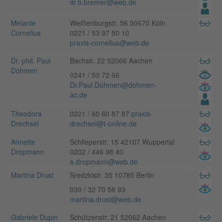
dr.b.bremer@web.de
Melanie
Weißenburgstr. 56 50670 Köln
Cornelius
0221 / 53 97 50 10
praxis-cornelius@web.de
Dr. phil. Paul
Bachstr. 22 52066 Aachen
Dohmen
0241 / 50 72 66
Dr.Paul.Dohmen@dohmen-
ac.de
Theodora
0221 / 60 60 87 87
praxis-
Drechsel
drechsel@t-online.de
Annette
Schlieperstr. 15 42107 Wuppertal
Dropmann
0202 / 446 98 40
a.dropmann@web.de
Martina Drust
Sredzkistr. 35 10785 Berlin
030 / 32 70 58 93
martina.drust@web.de
Gabriele Dupin
Schützenstr. 21 52062 Aachen