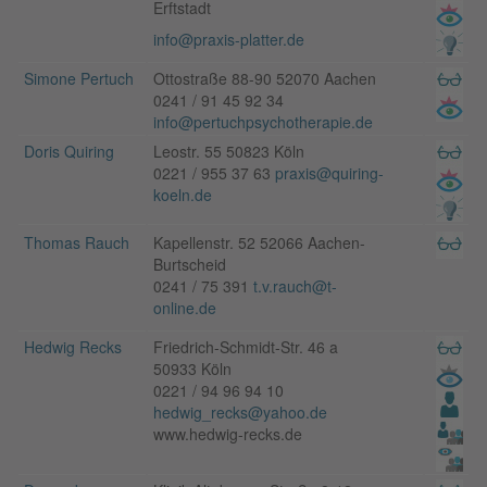
Erftstadt
info@praxis-platter.de
Simone Pertuch
Ottostraße 88-90 52070 Aachen
0241 / 91 45 92 34
info@pertuchpsychotherapie.de
Doris Quiring
Leostr. 55 50823 Köln
0221 / 955 37 63
praxis@quiring-
koeln.de
Thomas Rauch
Kapellenstr. 52 52066 Aachen-
Burtscheid
0241 / 75 391
t.v.rauch@t-
online.de
Hedwig Recks
Friedrich-Schmidt-Str. 46 a
50933 Köln
0221 / 94 96 94 10
hedwig_recks@yahoo.de
www.hedwig-recks.de