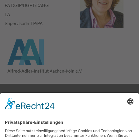
PA DGIP/DGPT/DAGG
LA
Supervisorin TP/PA
ALFRED-ADLER-INSTITUT AACHEN-KÖLN e.V.
Konrad-Adenauer-Ufer 33
50668 Köln
KONTAKT
Tel. 0221/430 10 44