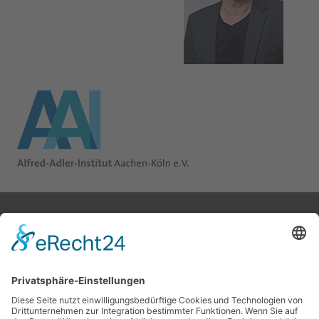
ALFRED-ADLER-INSTITUT AACHEN-KÖLN e.V.
Konrad-Adenauer-Ufer 33
50668 Köln
KONTAKT
Tel. 0221/430 10 44